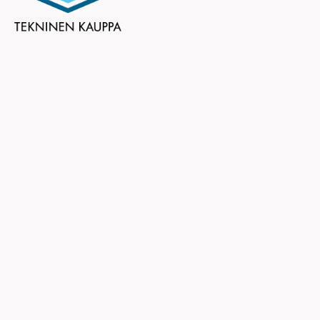
Teknisen Kaupan Liitto ry
Eteläranta 10
00130 HELSINKI
puhelin (09) 6824 130
tekninen.kauppa@tekninen.fi
Ota yhteyttä
Rekisteri- ja tietosuojaseloste