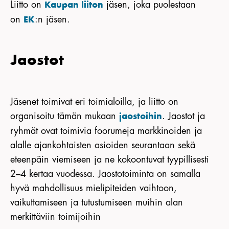
Liitto on
jäsen, joka puolestaan
Kaupan liiton
on
:n jäsen.
EK
Jaostot
Jäsenet toimivat eri toimialoilla, ja liitto on
organisoitu tämän mukaan
. Jaostot ja
jaostoihin
ryhmät ovat toimivia foorumeja markkinoiden ja
alalle ajankohtaisten asioiden seurantaan sekä
eteenpäin viemiseen ja ne kokoontuvat tyypillisesti
2–4 kertaa vuodessa. Jaostotoiminta on samalla
hyvä mahdollisuus mielipiteiden vaihtoon,
vaikuttamiseen ja tutustumiseen muihin alan
merkittäviin toimijoihin