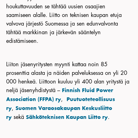
houkuttavuuden se tähtää uusien osaajien
KIRJAUDU JÄSENSIVULLE
saamiseen alalle. Liitto on teknisen kaupan etuja
valvova järjestö Suomessa ja sen edunvalvonta
tähtää markkinan ja järkevän sääntelyn
edistämiseen.
Liiton jäsenyritysten myynti kattaa noin 85
prosenttia alasta ja näiden palveluksessa on yli 20
000 henkeä. Liittoon kuuluu yli 400 alan yritystä ja
neljä jäsenyhdistystä –
Finnish Fluid Power
,
Association (FFPA) ry
Puutuoteteollisuus
,
ry
Suomen Varaosakaupan Keskusliitto
sekä
.
ry
Sähköteknisen Kaupan Liitto ry