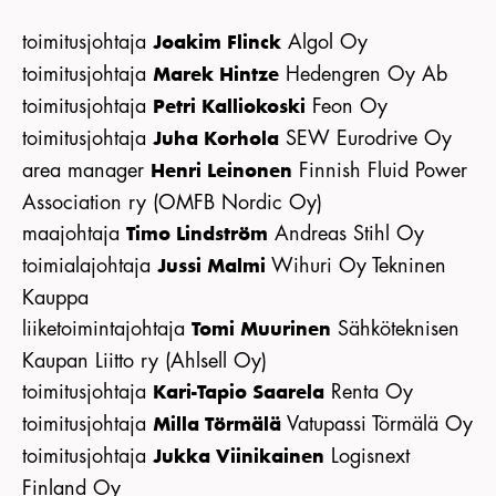
toimitusjohtaja
Algol Oy
Joakim Flinck
toimitusjohtaja
Hedengren Oy Ab
Marek Hintze
toimitusjohtaja
Feon Oy
Petri Kalliokoski
toimitusjohtaja
SEW Eurodrive Oy
Juha Korhola
area manager
Finnish Fluid Power
Henri Leinonen
Association ry (OMFB Nordic Oy)
maajohtaja
Andreas Stihl Oy
Timo Lindström
toimialajohtaja
Wihuri Oy Tekninen
Jussi Malmi
Kauppa
liiketoimintajohtaja
Sähköteknisen
Tomi Muurinen
Kaupan Liitto ry (Ahlsell Oy)
toimitusjohtaja
Renta Oy
Kari-Tapio Saarela
toimitusjohtaja
Vatupassi Törmälä Oy
Milla Törmälä
toimitusjohtaja
Logisnext
Jukka Viinikainen
Finland Oy