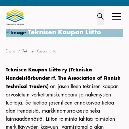
Teknisen Kaupan Liitto
TOIMIALA
Etusivu
/
Teknisen Kaupan Liitto
JÄSENYYS
Teknisen Kaupan Liitto ry (Tekniska
LIITTO
Handelsförbundet rf, The Association of Finnish
OPISKELIJOILLE
on jäsenilleen teknisen kaupan
Technical Traders)
arvostetuin verkottumiskumppani ja näkemysten
UUTISHUONE
tuottaja. Se tuottaa jäsenilleen ennakoivaa tietoa
YHTEYSTIEDOT
alan trendeistä, markkinamurroksesta sekä
lainsäädännöstä. Liiton toiminta tähtää toimialan
IN ENGLISH
merkittävyyden kasvuun. Varmistamalla alan