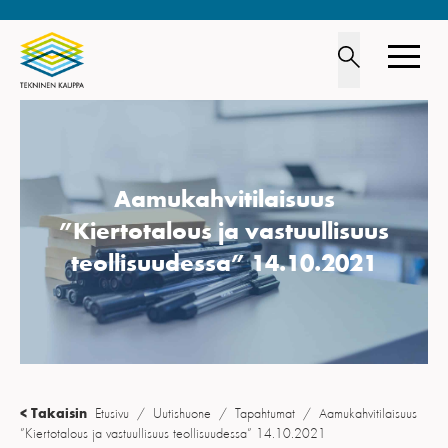
TOIMIALA
Aamukahvitilaisuus
JÄSENYYS
”Kiertotalous ja vastuullisuus
LIITTO
teollisuudessa” 14.10.2021
OPISKELIJOILLE
UUTISHUONE
YHTEYSTIEDOT
< Takaisin
Etusivu
/
Uutishuone
/
Tapahtumat
/
Aamukahvitilaisuus
IN ENGLISH
”Kiertotalous ja vastuullisuus teollisuudessa” 14.10.2021