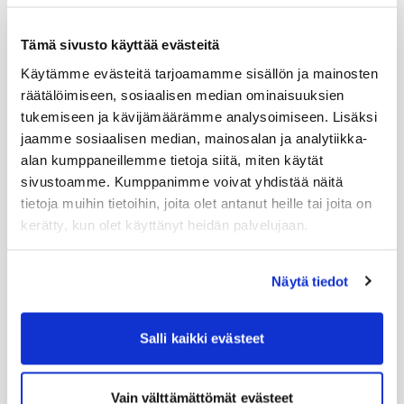
Tilaisuuden ohjelma:
Tämä sivusto käyttää evästeitä
Tilaisuuden avaus
Käytämme evästeitä tarjoamamme sisällön ja mainosten
räätälöimiseen, sosiaalisen median ominaisuuksien
Lauri Leskinen
, johtava asiantuntija, Teknisen
tukemiseen ja kävijämäärämme analysoimiseen. Lisäksi
Kaupan Liitto ry
jaamme sosiaalisen median, mainosalan ja analytiikka-
alan kumppaneillemme tietoja siitä, miten käytät
Kiertotalous ja vastuullisuus teollisuudessa
sivustoamme. Kumppanimme voivat yhdistää näitä
Helena Soimakallio
, johtaja, Teknologiateollisuus
tietoja muihin tietoihin, joita olet antanut heille tai joita on
ry
kerätty, kun olet käyttänyt heidän palvelujaan.
– regulaatio nyt ja jatkossa
– haasteet ja mahdollisuudet suomalaisille
Näytä tiedot
yrityksille
– mitä osaamista ja työkaluja yritykset tarvitsevat
Salli kaikki evästeet
saadakseen kilpailuetua nyt ja tulevaisuudessa
– case-esimerkkejä
– keskustelua
Vain välttämättömät evästeet