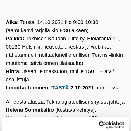
Aika:
Torstai 14.10.2021 klo 9:00-10:30
(aamukahvi tarjolla klo 8:30 alkaen)
Paikka:
Teknisen Kaupan Liitto ry, Eteläranta 10,
00130 Helsinki, neuvottelukeskus ja webinaari
(lähetämme ilmoittautuneille erillisen Teams -linkin
muutama päivä ennen tilaisuutta)
Hinta:
Jäsenille maksuton, muille 150 € + alv /
osallistuja
Ilmoittautuminen:
TÄSTÄ
7.10.2021
mennessä
Aiheesta alustaa Teknologiateollisuus ry:stä johtaja
Helena Soimakallio
(kestävä kehitys).
Yrityspuheenvuoron tilaisuudessa pitää
toimitusjohtaja
Lasse Levola
BE Group Oy Ab:sta.