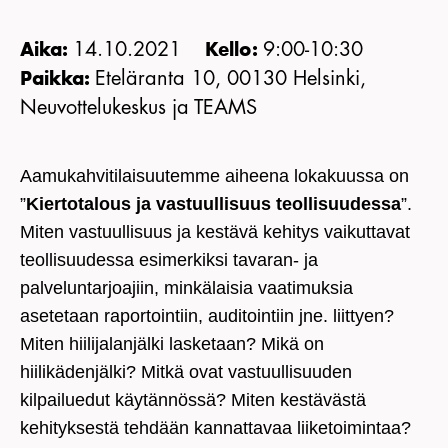
KIRJAUDU JÄSENSIVULLE
14.10.2021
9:00-10:30
Aika:
Kello:
Eteläranta 10, 00130 Helsinki,
Paikka:
Neuvottelukeskus ja TEAMS
Aamukahvitilaisuutemme aiheena lokakuussa on
”
Kiertotalous ja vastuullisuus teollisuudessa
”.
Miten vastuullisuus ja kestävä kehitys vaikuttavat
teollisuudessa esimerkiksi tavaran- ja
palveluntarjoajiin, minkälaisia vaatimuksia
asetetaan raportointiin, auditointiin jne. liittyen?
Miten hiilijalanjälki lasketaan? Mikä on
hiilikädenjälki? Mitkä ovat vastuullisuuden
kilpailuedut käytännössä? Miten kestävästä
kehityksestä tehdään kannattavaa liiketoimintaa?