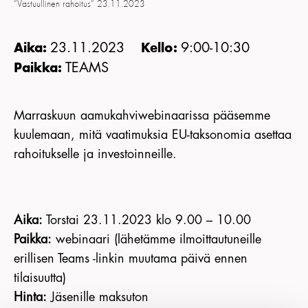
”Vastuullinen rahoitus” 23.11.2023
KIRJAUDU JÄSENSIVULLE
23.11.2023
9:00-10:30
Aika:
Kello:
TEAMS
Paikka:
Marraskuun aamukahviwebinaarissa pääsemme
kuulemaan, mitä vaatimuksia EU-taksonomia asettaa
rahoitukselle ja investoinneille.
Aika:
Torstai 23.11.2023 klo 9.00 – 10.00
Paikka:
webinaari (lähetämme ilmoittautuneille
erillisen Teams -linkin muutama päivä ennen
tilaisuutta)
Hinta:
Jäsenille maksuton