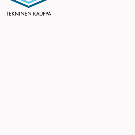
Teknisen Kaupan Liitto ry
Eteläranta 10
00130 HELSINKI
puhelin (09) 6824 130
tekninen.kauppa@tekninen.fi
Ota yhteyttä
Rekisteri- ja tietosuojaseloste