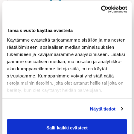
Ilmoittautuminen
:
TÄSTÄ
viimeistään
20.11.2023
Puhujana alan asiantuntija
Sami Laukkanen
OP
Yrityspankki Oyj:stä.
Tämä sivusto käyttää evästeitä
Käytämme evästeitä tarjoamamme sisällön ja mainosten
räätälöimiseen, sosiaalisen median ominaisuuksien
Tilaisuuden ohjelma:
tukemiseen ja kävijämäärämme analysoimiseen. Lisäksi
jaamme sosiaalisen median, mainosalan ja analytiikka-
– Tilaisuuden avaus
alan kumppaneillemme tietoja siitä, miten käytät
Lauri Leskinen
, Johtava asiantuntija, Teknisen
sivustoamme. Kumppanimme voivat yhdistää näitä
Kaupan Liitto ry
tietoja muihin tietoihin, joita olet antanut heille tai joita on
kerätty, kun olet käyttänyt heidän palvelujaan.
– Vastuullinen rahoitus
Sami Laukkanen
, Rahoitusjohtaja, OP Yrityspankki
Näytä tiedot
Oyj
– Keskustelua
Salli kaikki evästeet