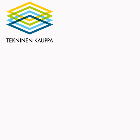
Teknisen Kaupan Liitto ry
Eteläranta 10
00130 HELSINKI
puhelin (09) 6824 130
tekninen.kauppa@tekninen.fi
Ota yhteyttä