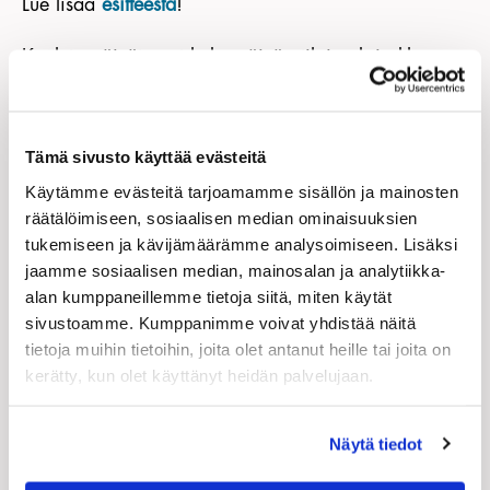
Lue lisää
esitteestä
!
Koulutuspäivät ovat koko päivän tilaisuuksia klo
9:00 – 16:00 ja ne järjestetään yhdistyksen
toimitalossa kokoustilassa OHMI osoitteessa
Särkiniementie 3, 00210 Helsinki (Lauttasaari).
Tämä sivusto käyttää evästeitä
Käytämme evästeitä tarjoamamme sisällön ja mainosten
Valmennusohjelman syksyn 2016 aikataulu:
räätälöimiseen, sosiaalisen median ominaisuuksien
tukemiseen ja kävijämäärämme analysoimiseen. Lisäksi
Aika
jaamme sosiaalisen median, mainosalan ja analytiikka-
alan kumppaneillemme tietoja siitä, miten käytät
Moduuli 1: Asiakasymmärrys
sivustoamme. Kumppanimme voivat yhdistää näitä
6.9.2016 kello 9:00–16:00
tietoja muihin tietoihin, joita olet antanut heille tai joita on
Moduuli 2: Asiakkaan haastaminen
kerätty, kun olet käyttänyt heidän palvelujaan.
4.10.2016 – ” –
Moduuli 3: Ratkaisun
Näytä tiedot
löytäminen 25.10.2016 – ” –
Moduuli 4: Ihmisten erilaisuus