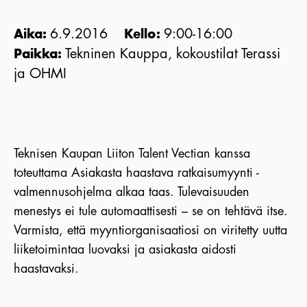
KIRJAUDU JÄSENSIVULLE
6.9.2016
9:00-16:00
Aika:
Kello:
Tekninen Kauppa, kokoustilat Terassi
Paikka:
ja OHMI
Teknisen Kaupan Liiton Talent Vectian kanssa
toteuttama Asiakasta haastava ratkaisumyynti -
valmennusohjelma alkaa taas. Tulevaisuuden
menestys ei tule automaattisesti – se on tehtävä itse.
Varmista, että myyntiorganisaatiosi on viritetty uutta
liiketoimintaa luovaksi ja asiakasta aidosti
haastavaksi.