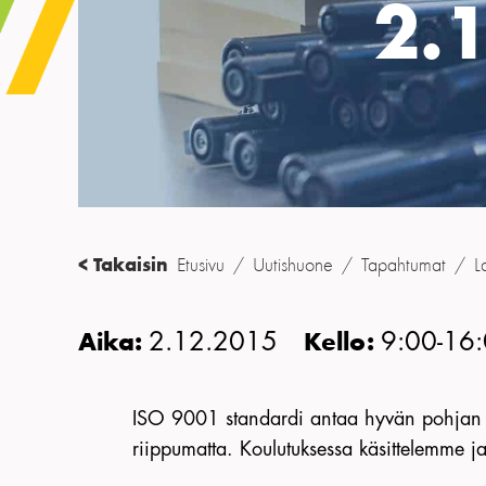
2.
< Takaisin
Etusivu
/
Uutishuone
/
Tapahtumat
/
L
2.12.2015
9:00-16
Aika:
Kello:
ISO 9001 standardi antaa hyvän pohjan toi
riippumatta. Koulutuksessa käsittelemme 