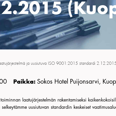
12.2015 (Kuop
aatujärjestelmä ja uusiutuva ISO 9001:2015 standardi 2.12.201
:00
Sokos Hotel Puijonsarvi, Kuop
Paikka:
minnan laatujärjestelmän rakentamiseksi kaikenkokoisille y
ja selkeytämme uusiutuvan standardin keskeiset vaatimus