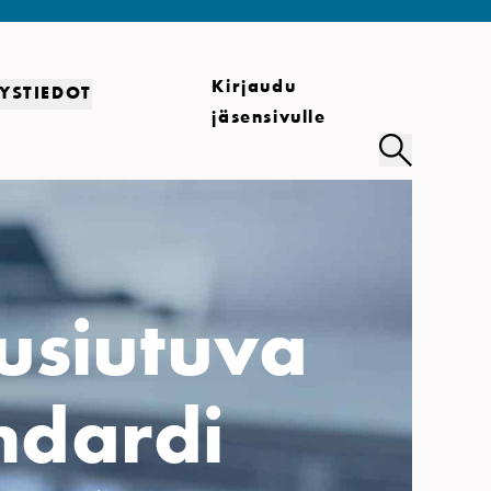
Kirjaudu
YSTIEDOT
jäsensivulle
uusiutuva
ndardi