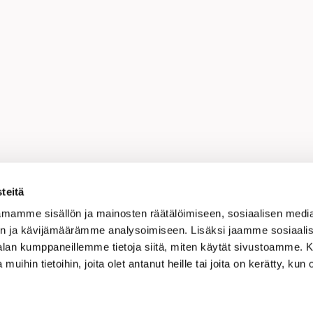
a sivu:
Linkedin
Facebook
Twitter
WhatsApp
Kopioi li
teitä
mamme sisällön ja mainosten räätälöimiseen, sosiaalisen medi
n ja kävijämäärämme analysoimiseen. Lisäksi jaamme sosiaali
-alan kumppaneillemme tietoja siitä, miten käytät sivustoamme
 muihin tietoihin, joita olet antanut heille tai joita on kerätty, kun 
nisen Kaupan Liitto ry