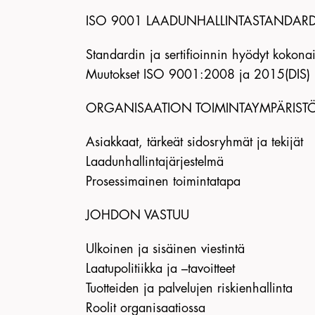
ISO 9001 LAADUNHALLINTASTANDARD
Standardin ja sertifioinnin hyödyt kokona
Muutokset ISO 9001:2008 ja 2015(DIS)
ORGANISAATION TOIMINTAYMPÄRIST
Asiakkaat, tärkeät sidosryhmät ja tekijät
Laadunhallintajärjestelmä
Prosessimainen toimintatapa
JOHDON VASTUU
Ulkoinen ja sisäinen viestintä
Laatupolitiikka ja –tavoitteet
Tuotteiden ja palvelujen riskienhallinta
Roolit organisaatiossa