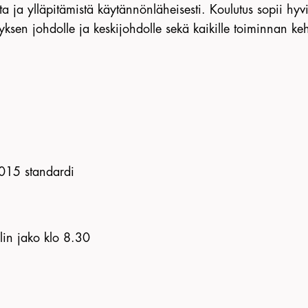
a ja ylläpitämistä käytännönläheisesti. Koulutus sopii hyvi
tyksen johdolle ja keskijohdolle sekä kaikille toiminnan keh
2015 standardi
alin jako klo 8.30