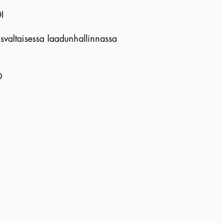
I
isvaltaisessa laadunhallinnassa
Ö