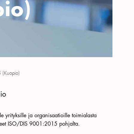
io)
5 (Kuopio)
io
rityksille ja organisaatioille toimialasta
alueet ISO/DIS 9001:2015 pohjalta.