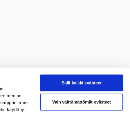
nkki
Salli kaikki evästeet
an
sen median,
Vain välttämättömät evästeet
. Kumppanimme
olet käyttänyt