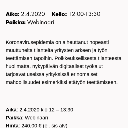
KIRJAUDU JÄSENSIVULLE
2.4.2020
12:00-13:30
Aika:
Kello:
Webinaari
Paikka:
Koronavirusepidemia on aiheuttanut nopeasti
muuttuneita tilanteita yritysten arkeen ja työn
teettämisen tapoihin. Poikkeuksellisesta tilanteesta
huolimatta, nykypäivän digitaaliset työkalut
tarjoavat useissa yrityksissä erinomaiset
mahdollisuudet esimerkiksi etätyön teettämiseen.
Aika
: 2.4.2020 klo 12 – 13:30
Paikka
: Webinaari
Hinta
: 240,00 € (ei. sis alv)