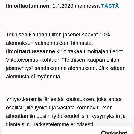
Ilmoittautuminen
: 1.4.2020 mennessä
TÄSTÄ
Teknisen Kaupan Liiton jäsenet saavat 10%
alennuksen valmennuksen hinnasta.
Ilmoittautuessanne
kirjoittakaa Ilmoittajan tiedot
Viitetoivomus -kohtaan ”Teknisen Kaupan Liiton
jäsenyritys” saadaksenne alennuksen. Jälkikäteen
alennusta ei myönnetä.
YritysAkatemia järjestää koulutuksen, joka antaa
osallistujille työkaluja vastata koronaviruksen
aiheuttamiin uusiin työoikeudellisiin kysymyksiin ja
tilanteisiin. Tarkastelemme erityisesti
työehtosopimusten ja työlainsäädännön sääntöjä