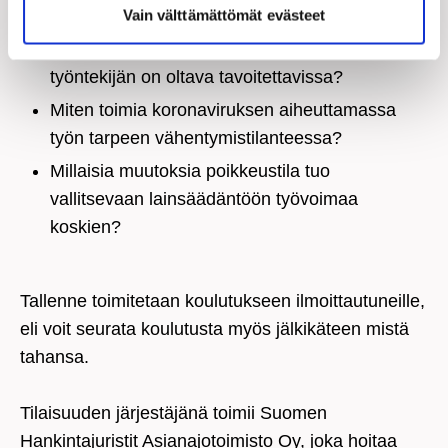
Vain välttämättömät evästeet
Mitä lainsäädäntöä etätyön teettämisessä ja
johtamisessa olisi huomioitava? Milloin
työntekijän on oltava tavoitettavissa?
Miten toimia koronaviruksen aiheuttamassa
työn tarpeen vähentymistilanteessa?
Millaisia muutoksia poikkeustila tuo
vallitsevaan lainsäädäntöön työvoimaa
koskien?
Tallenne toimitetaan koulutukseen ilmoittautuneille,
eli voit seurata koulutusta myös jälkikäteen mistä
tahansa.
Tilaisuuden järjestäjänä toimii Suomen
Hankintajuristit Asianajotoimisto Oy, joka hoitaa