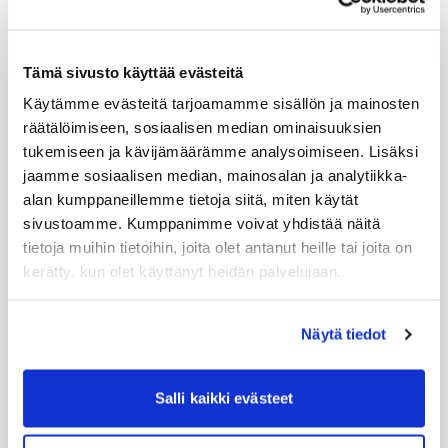
liittyen vallitsevaan poikkeustilanteeseen ja
mahdolliseen työvoiman vähentämistarpeeseen
Tämä sivusto käyttää evästeitä
sekä töiden uudelleen organisointiin liittyen.
Käytämme evästeitä tarjoamamme sisällön ja mainosten
Tavoitteena on antaa työnantajayrityksille
räätälöimiseen, sosiaalisen median ominaisuuksien
toimintamalleja työn johtamiseen
tukemiseen ja kävijämäärämme analysoimiseen. Lisäksi
poikkeustilanteessa huomioiden sekä työnantajan
jaamme sosiaalisen median, mainosalan ja analytiikka-
oikeudet että velvollisuudet.
alan kumppaneillemme tietoja siitä, miten käytät
sivustoamme. Kumppanimme voivat yhdistää näitä
Koulutuksessa saat vastaukset esimerkiksi
tietoja muihin tietoihin, joita olet antanut heille tai joita on
kerätty, kun olet käyttänyt heidän palvelujaan.
seuraaviin kysymyksiin:
Näytä tiedot
Mitkä ovat parhaat toimintamallit työn
teettämiseen poikkeusoloissa? Mitä vaikutuksia
Salli kaikki evästeet
valmiuslain käyttöönotolla on työelämään?
Entä jos koko työyksikkö suljetaan?