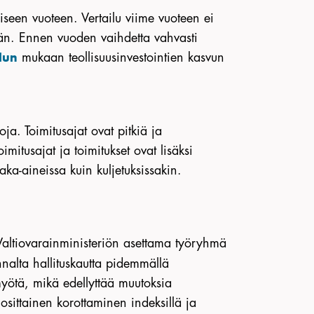
iseen vuoteen. Vertailu viime vuoteen ei
än. Ennen vuoden vaihdetta vahvasti
mukaan teollisuusinvestointien kasvun
lun
ja. Toimitusajat ovat pitkiä ja
mitusajat ja toimitukset ovat lisäksi
ka-aineissa kuin kuljetuksissakin.
 Valtiovarainministeriön asettama työryhmä
nnalta hallituskautta pidemmällä
myötä, mikä edellyttää muutoksia
sittainen korottaminen indeksillä ja