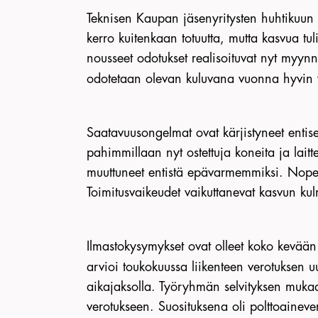
Teknisen Kaupan jäsenyritysten huhtikuun m
kerro kuitenkaan totuutta, mutta kasvua 
nousseet odotukset realisoituvat nyt myyn
odotetaan olevan kuluvana vuonna hyvin 
Saatavuusongelmat ovat kärjistyneet entise
pahimmillaan nyt ostettuja koneita ja laitt
muuttuneet entistä epävarmemmiksi. Nopeit
Toimitusvaikeudet vaikuttanevat kasvun ku
Ilmastokysymykset ovat olleet koko kevään 
arvioi toukokuussa liikenteen verotuksen u
aikajaksolla. Työryhmän selvityksen mukaa
verotukseen. Suosituksena oli polttoainev