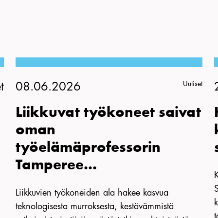
Uutiset
t
08.06.2026
Liikkuvat työkoneet saivat
oman
työelämäprofessorin
Tamperee...
S
Liikkuvien työkoneiden ala hakee kasvua
k
teknologisesta murroksesta, kestävämmistä
t