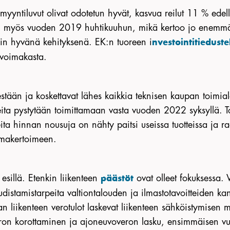
yyntiluvut olivat odotetun hyvät, kasvua reilut 11 % edell
tuli myös vuoden 2019 huhtikuuhun, mikä kertoo jo enemm
nin hyvänä kehityksenä. EK:n tuoreen i
nvestointitieduste
voimakasta.
stään ja koskettavat lähes kaikkia teknisen kaupan toimialo
eita pystytään toimittamaan vasta vuoden 2022 syksyllä. Toi
a hinnan nousuja on nähty paitsi useissa tuotteissa ja raa
lmakertoimeen.
esillä. Etenkin liikenteen
ovat olleet fokuksessa.
päästöt
udistamistarpeita valtiontalouden ja ilmastotavoitteiden ka
n liikenteen verotulot laskevat liikenteen sähköistymisen 
eron korottaminen ja ajoneuvoveron lasku, ensimmäisen vuo