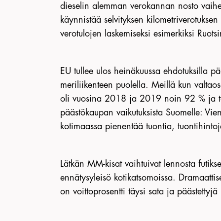
dieselin alemman verokannan nosto vaihei
käynnistää selvityksen kilometriverotuksen k
verotulojen laskemiseksi esimerkiksi Ruotsi
EU tullee ulos heinäkuussa ehdotuksilla p
meriliikenteen puolella. Meillä kun valtao
oli vuosina 2018 ja 2019 noin 92 % ja ta
päästökaupan vaikutuksista Suomelle: Vien
kotimaassa pienentää tuontia, tuontihintoj
Lätkän MM-kisat vaihtuivat lennosta futiks
ennätysyleisö kotikatsomoissa. Dramaattis
on voittoprosentti täysi sata ja päästettyj