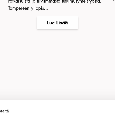
ratkaisuista ja tiiviimmästä tutkimusyhteistyöstä.
Tampereen yliopis...
Lue Lisää
a sivu:
Linkedin
Facebook
Twitter
WhatsApp
Kopioi li
teitä