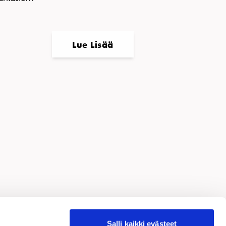
Lue Lisää
nkki
Salli kaikki evästeet