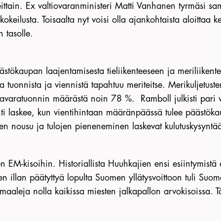
ttain. Ex valtiovaranministeri Matti Vanhanen tyrmäsi sa
okeilusta. Toisaalta nyt voisi olla ajankohtaista aloittaa ke
n tasolle.
äästökaupan laajentamisesta tieliikenteeseen ja meriliike
sa tuonnista ja viennistä tapahtuu meriteitse. Merikuljet
varatuonnin määrästä noin 78 %. Ramboll julkisti pari vi
ti laskee, kun vientihintaan määränpäässä tulee päästöka
en nousu ja tulojen pieneneminen laskevat kulutuskysyntää,
en EM-kisoihin. Historiallista Huuhkajien ensi esiintymistä
en illan päätyttyä lopulta Suomen yllätysvoittoon tuli S
ä maaleja nolla kaikissa miesten jalkapallon arvokisoissa. 