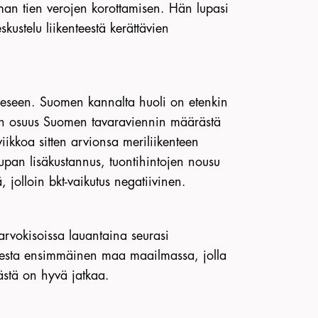
man tien verojen korottamisen. Hän lupasi
skustelu liikenteestä kerättävien
nteeseen. Suomen kannalta huoli on etenkin
usten osuus Suomen tavaraviennin määrästä
ikkoa sitten arvionsa meriliikenteen
upan lisäkustannus, tuontihintojen nousu
 jolloin bkt-vaikutus negatiivinen.
 arvokisoissa lauantaina seurasi
uomesta ensimmäinen maa maailmassa, jolla
Tästä on hyvä jatkaa.