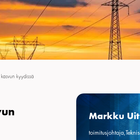
 kasvun kyydissä
vun
Markku Uit
toimitusjohtaja,Tekni