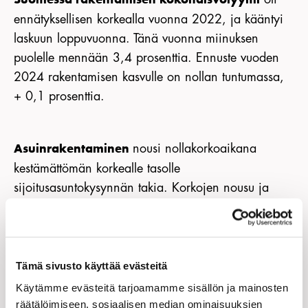
ennätyksellisen korkealla vuonna 2022, ja kääntyi
laskuun loppuvuonna. Tänä vuonna miinuksen
puolelle mennään 3,4 prosenttia. Ennuste vuoden
2024 rakentamisen kasvulle on nollan tuntumassa,
+ 0,1 prosenttia.
nousi nollakorkoaikana
Asuinrakentaminen
kestämättömän korkealle tasolle
sijoitusasuntokysynnän takia. Korkojen nousu ja
luottamuksen lasku heikensivät asuntojen kysyntää
voimakkaasti viime syksynä. Kysynnän laskun ja
rakennuskustannusten nopean nousun takia
asuntorakentamisen määrä vähenee vuosina 2023
Tämä sivusto käyttää evästeitä
ja 2024 yhteensä yli 20 prosenttia.
Käytämme evästeitä tarjoamamme sisällön ja mainosten
Kappalemääräisesti asuntorakentaminen vähentyy
räätälöimiseen, sosiaalisen median ominaisuuksien