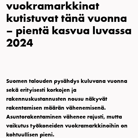
vuokramarkkinat
KIRJAUDU JÄSENSIVULLE
kutistuvat tänä vuonna
– pientä kasvua luvassa
2024
Suomen talouden pysähdys kuluvana vuonna
sekä erityisesti korkojen ja
rakennuskustannusten nousu näkyvät
rakentamisen määrän vähenemisenä.
Asuntorakentaminen vähenee rajusti, mutta
vaikutus työkoneiden vuokramarkkinoihin on
kohtuullisen pieni.