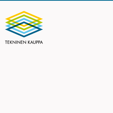
Teknisen Kaupan Liitto ry
Eteläranta 10
00130 HELSINKI
puhelin (09) 6824 130
tekninen.kauppa@tekninen.fi