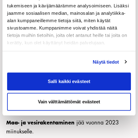
tukemiseen ja kävijämäärämme analysoimiseen. Lisäksi
enemmän, kun sijoitusasunnoiksi rakennettujen
jaamme sosiaalisen median, mainosalan ja analytiikka-
yksiöiden määrä putoaa erityisen paljon.
alan kumppaneillemme tietoja siitä, miten käytät
sivustoamme. Kumppanimme voivat yhdistää näitä
tietoja muihin tietoihin, joita olet antanut heille tai joita on
määrä jäi
Toimitilarakentamisen
kerätty, kun olet käyttänyt heidän palvelujaan.
asuinrakentamista matalammaksi viime vuosina,
joten laskupaineetkin ovat pienemmät. Myös kehitys
Näytä tiedot
investointien osalta näyttää jatkuvan kohtalaisen
hyvänä. Toimitilarakentamisessa on alkamassa
Salli kaikki evästeet
runsaasti vihreään siirtymään liittyviä hankkeita.
Myös julkisia palvelurakennuksia rakennetaan
paljon.
Vain välttämättömät evästeet
jää vuonna 2023
Maa- ja vesirakentaminen
miinukselle.