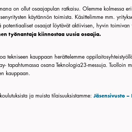
a on ollut osaajapulan ratkaisu. Olemme kolmessa eri til
t jäsenyritysten käytännön toimista. Käsittelimme mm. yrityk
ä potentiaaliset osaajat löytävät aktiivisen, hyvin toimivan 
en työnantaja kiinnostaa uusia osaajia.
ntoa tekniseen kauppaan herättelemme oppilaitosyhteistyöll
y- tapahtumassa osana Teknologia23-messuja. Tuolloin m
iseen kauppaan.
 koulutuksista ja muista tilaisuuksistamme:
Jäsensivusto – 