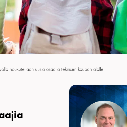
yöllä houkutellaan uusia osaajia teknisen kaupan alalle
aajia