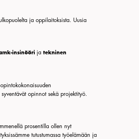
lkopuolelta ja oppilaitoksista. Uusia
ja
amk-insinööri
tekninen
iopintokokonaisuuden
 syventävät opinnot sekä projektityö.
mmenellä prosentilla ollen nyt
yrityksissämme tutustumassa työelämään ja