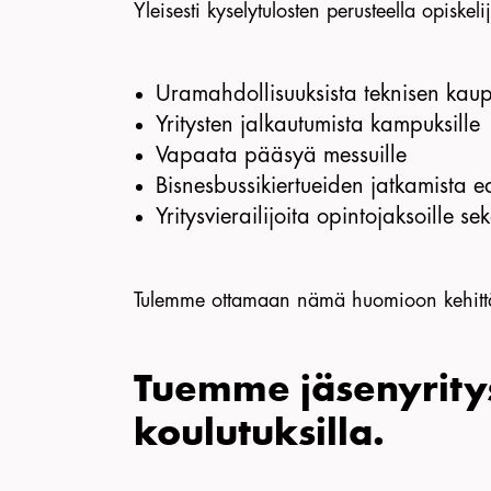
Yleisesti kyselytulosten perusteella opiske
Uramahdollisuuksista teknisen kau
Yritysten jalkautumista kampuksille
Vapaata pääsyä messuille
Bisnesbussikiertueiden jatkamista e
Yritysvierailijoita opintojaksoille 
Tulemme ottamaan nämä huomioon kehittä
Tuemme jäsenyrity
koulutuksilla.