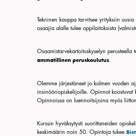
Tekninen kauppa tarvitsee yrityksiin uusia 
osaajia alalle tulee oppilaitoksista (valmist
Osaamistarvekartoituskyselyn perusteella 
.
ammatillinen peruskoulutus
Olemme järjestäneet jo kolmen vuoden aj
insinööriopiskelijoille. Opinnot koostuvat
Opinnoissa on luennoitsijoina myös liittom
Kurssin hyväksytysti suorittaneiden opiske
keskimäärin noin 50. Opintoja tukee
Bis