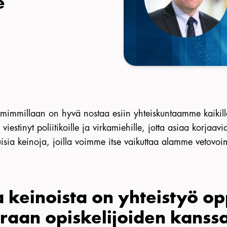
e
umimmillaan on hyvä nostaa esiin yhteiskuntaamme kaikill
estinyt poliitikoille ja virkamiehille, jotta asiaa korjaavia
kuisia keinoja, joilla voimme itse vaikuttaa alamme vetovo
a keinoista on yhteistyö op
raan opiskelijoiden kanssa