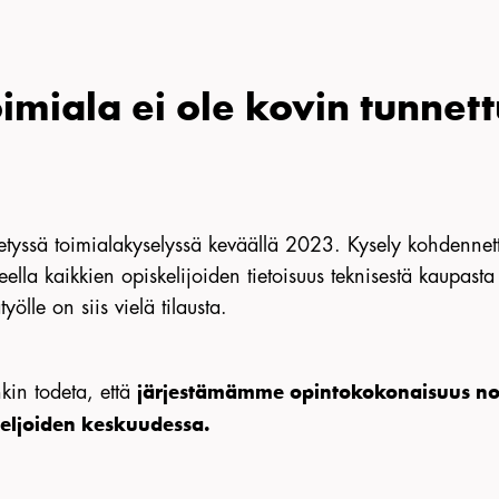
miala ei ole kovin tunnett
etyssä toimialakyselyssä keväällä 2023. Kysely kohdennettiin
teella kaikkien opiskelijoiden tietoisuus teknisestä kaupas
yölle on siis vielä tilausta.
nkin todeta, että
järjestämämme opintokokonaisuus nos
keljoiden keskuudessa.