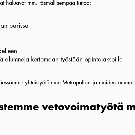
lijat haluavat mm. täsmällisempää tietoa:
pan parissa
delleen
sekä alumneja kertomaan työstään opintojaksoille
essämme yhteistyötämme Metropolian ja muiden ammattik
stemme vetovoimatyötä myö