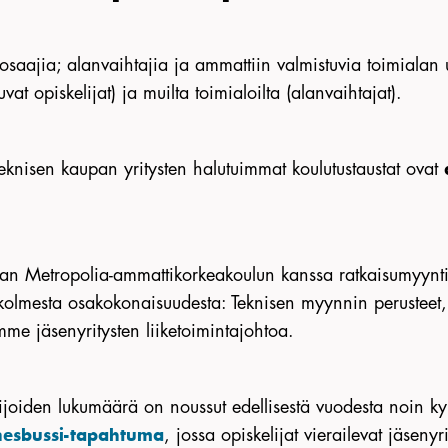
osaajia; alanvaihtajia ja ammattiin valmistuvia toimialan u
uvat opiskelijat) ja muilta toimialoilta (alanvaihtajat).
teknisen kaupan yritysten halutuimmat koulutustaustat ovat
an Metropolia-ammattikorkeakoulun kanssa ratkaisumyynt
 kolmesta osakokonaisuudesta: Teknisen myynnin perusteet,
me jäsenyritysten liiketoimintajohtoa.
lijoiden lukumäärä on noussut edellisestä vuodesta noin ky
, jossa opiskelijat vierailevat jäsen
nesbussi-tapahtuma