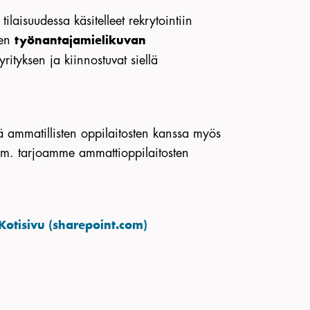
aisuudessa käsitelleet rekrytointiin
sen
työnantajamielikuvan
yrityksen ja kiinnostuvat siellä
ä ammatillisten oppilaitosten kanssa myös
m. tarjoamme ammattioppilaitosten
Kotisivu (sharepoint.com)