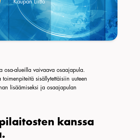
Kaupan Liitto
a osa-alueilla vaivaava osaajapula.
 toimenpiteitä sisällytettäisiin uuteen
iman lisäämiseksi ja osaajapulan
pilaitosten kanssa
.