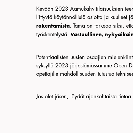
Kevään 2023 Aamukahvitilaisuuksien teeman
liittyviä käytännöllisiä asioita ja kuullee
. Tämä on tärkeää siksi, ett
rakentamista
työskentelystä.
Vastuullinen, nykyaikain
Potentiaalisten uusien osaajien mielenkii
syksyllä 2023 järjestämässämme Open Da
opettajille mahdollisuuden tutustua tekn
Jos olet jäsen, löydät ajankohtaista tietoa