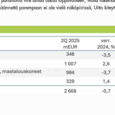
parantunut vire antaa uskoa loppuvuoteen, mutta rakenta
äännettä parempaan ei ole vielä näköpiirissä, Uitto kiteyt