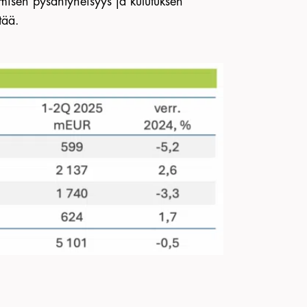
misen pysähtyneisyys ja kulutuksen
tää.