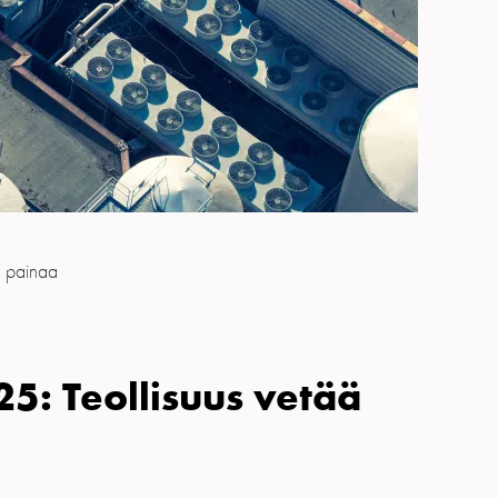
n painaa
: Teollisuus vetää