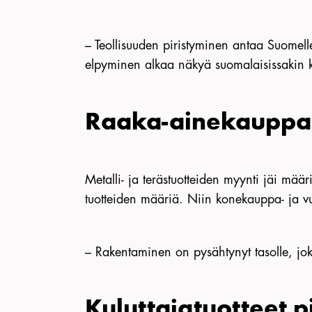
– Teollisuuden piristyminen antaa Suomel
elpyminen alkaa näkyä suomalaisissakin k
Raaka-ainekauppa 
Metalli- ja terästuotteiden myynti jäi mää
tuotteiden määriä. Niin konekauppa- ja vuo
– Rakentaminen on pysähtynyt tasolle, joka
Kuluttajatuotteet p