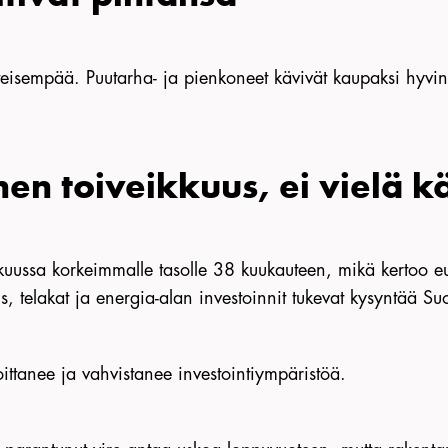
teisempää. Puutarha- ja pienkoneet kävivät kaupaksi hyvin,
n toiveikkuus, ei vielä k
kuussa korkeimmalle tasolle 38 kuukauteen, mikä kertoo e
us, telakat ja energia-alan investoinnit tukevat kysyntää S
hoittanee ja vahvistanee investointiympäristöä.