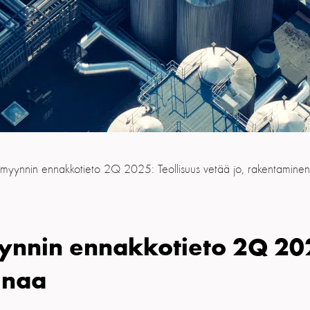
myynnin ennakkotieto 2Q 2025: Teollisuus vetää jo, rakentamine
nnin ennakkotieto 2Q 2025
inaa