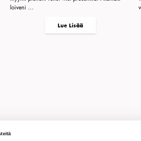
loiveni ...
v
Lue Lisää
a sivu:
Linkedin
Facebook
Twitter
WhatsApp
Kopioi li
teitä