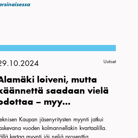
arsinaisessa
Uutiset
29.10.2024
Alamäki loiveni, mutta
käännettä saadaan vielä
odottaa – myy...
eknisen Kaupan jäsenyritysten myynti jatkui
askevana vuoden kolmannellakin kvartaalilla.
ällä kertaa myynti jäi neljä prosenttia