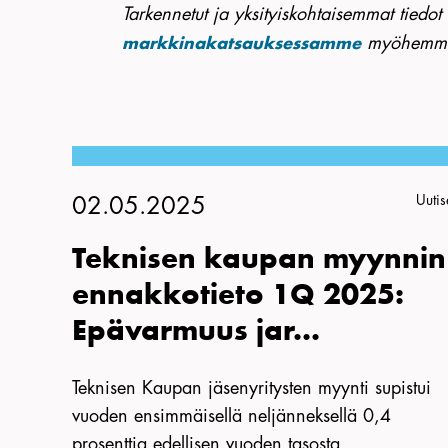
Tarkennetut ja yksityiskohtaisemmat tiedo
myöhemmin
markkinakatsauksessamme
Uutis
02.05.2025
Teknisen kaupan myynnin
ennakkotieto 1Q 2025:
Epävarmuus jar...
Teknisen Kaupan jäsenyritysten myynti supistui
vuoden ensimmäisellä neljänneksellä 0,4
prosenttia edellisen vuoden tasosta.