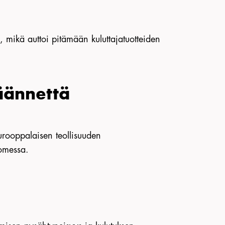
 mikä auttoi pitämään kuluttajatuotteiden
äännettä
urooppalaisen teollisuuden
uomessa.