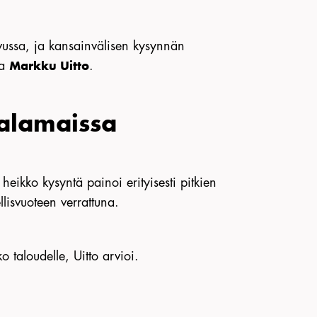
vussa, ja kansainvälisen kysynnän
ja
.
Markku Uitto
alamaissa
heikko kysyntä painoi erityisesti pitkien
llisvuoteen verrattuna.
 taloudelle, Uitto arvioi.