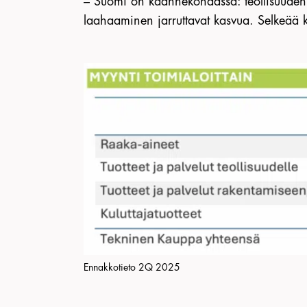
– Suomi on käännekohdassa: teollisuuden 
laahaaminen jarruttavat kasvua. Selkeää k
Ennakkotieto 2Q 2025