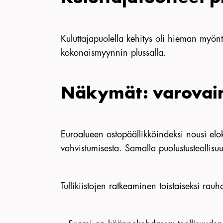
Kuluttajapuolella kehitys oli hieman myön
kokonaismyynnin plussalla.
Näkymät: varovaine
Euroalueen ostopäällikköindeksi nousi elo
vahvistumisesta. Samalla puolustusteollisu
Tullikiistojen ratkeaminen toistaiseksi rau