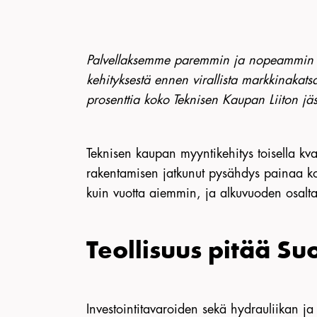
Palvellaksemme paremmin ja nopeammin s
kehityksestä ennen virallista markkinakats
prosenttia koko Teknisen Kaupan Liiton jäs
Teknisen kaupan myyntikehitys toisella kva
rakentamisen jatkunut pysähdys painaa kok
kuin vuotta aiemmin, ja alkuvuoden osalta 
Teollisuus pitää S
Investointitavaroiden sekä hydrauliikan 