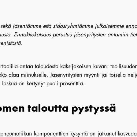
ekä jäseniämme että sidosryhmiämme julkaisemme ennak
austa. Ennakkokatsaus perustuu jäsenyritysten antamiin tie
enistöstä.
rtaalilla antaa taloudesta kaksijakoisen kuvan: teollisuud
o alaa miinukselle. Jäsenyritysten myynti jäi toisella ne
laskua on kertynyt puoli prosenttia.
uomen taloutta pystyssä
ja pneumatiikan komponenttien kysyntä on jatkanut kasvuaa