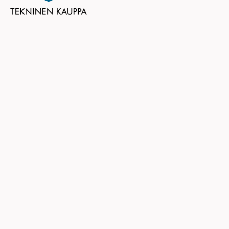
Teknisen Kaupan Liitto ry
Eteläranta 10
00130 HELSINKI
puhelin (09) 6824 130
tekninen.kauppa@tekninen.fi
Ota yhteyttä
Rekisteri- ja tietosuojaseloste