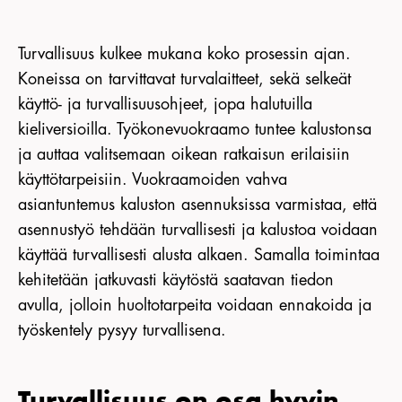
Turvallisuus kulkee mukana koko prosessin ajan.
Koneissa on tarvittavat turvalaitteet, sekä selkeät
käyttö- ja turvallisuusohjeet, jopa halutuilla
kieliversioilla. Työkonevuokraamo tuntee kalustonsa
ja auttaa valitsemaan oikean ratkaisun erilaisiin
käyttötarpeisiin. Vuokraamoiden vahva
asiantuntemus kaluston asennuksissa varmistaa, että
asennustyö tehdään turvallisesti ja kalustoa voidaan
käyttää turvallisesti alusta alkaen. Samalla toimintaa
kehitetään jatkuvasti käytöstä saatavan tiedon
avulla, jolloin huoltotarpeita voidaan ennakoida ja
työskentely pysyy turvallisena.
Turvallisuus on osa hyvin