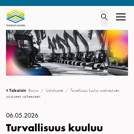
TOIMIALA
JÄSENYYS
LIITTO
OPISKELIJOILLE
< Takaisin
Etusivu
/
Uutishuone
/
Turvallisuus kuuluu vuokrauksen
jokaiseen vaiheeseen
UUTISHUONE
YHTEYSTIEDOT
06.05.2026
Turvallisuus kuuluu
IN ENGLISH