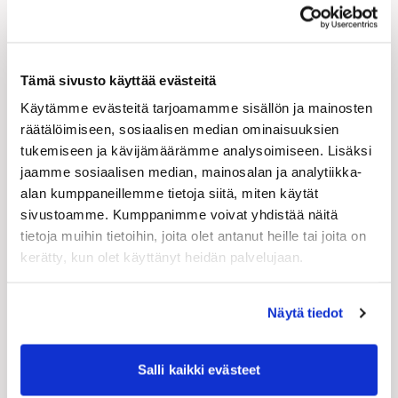
todelliset käyttötunnit voivat koko elinkaaren aikana
jäädä hyvin vähäisiksi, erään tutkimuksen mukaan
vain seitsemään ja puoleen tuntiin. Kierrätys on
Tämä sivusto käyttää evästeitä
vahvasti mukana myös valmisteilla olevassa EU:n
Käytämme evästeitä tarjoamamme sisällön ja mainosten
ajoneuvojen kiertotalousasetuksessa, jossa korostuvat
räätälöimiseen, sosiaalisen median ominaisuuksien
osien uudelleenkäyttö, korjattavuus ja materiaalien
tukemiseen ja kävijämäärämme analysoimiseen. Lisäksi
kierrätettävyys.
jaamme sosiaalisen median, mainosalan ja analytiikka-
alan kumppaneillemme tietoja siitä, miten käytät
sivustoamme. Kumppanimme voivat yhdistää näitä
tietoja muihin tietoihin, joita olet antanut heille tai joita on
Kaluston kehittyessä myös turvallisuusvaatimukset
kerätty, kun olet käyttänyt heidän palvelujaan.
muuttuvat. Erityisesti uusien käyttövoimien myötä
korostuu tarve oikealle käsittelylle koko elinkaaren
ajan. Esimerkiksi akkujen turvallinen varastointi,
Näytä tiedot
kuljetus ja kierrätys ovat keskeinen osa turvallista
toimintaa.
Salli kaikki evästeet