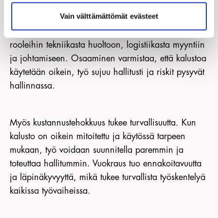
Vain välttämättömät evästeet
Turvallinen työ edellyttää aina myös osaamista, ja
siksi alalla tarvitaan jatkuvasti uusia tekijöitä eri
rooleihin tekniikasta huoltoon, logistiikasta myyntiin
ja johtamiseen. Osaaminen varmistaa, että kalustoa
käytetään oikein, työ sujuu hallitusti ja riskit pysyvät
hallinnassa.
Myös kustannustehokkuus tukee turvallisuutta. Kun
kalusto on oikein mitoitettu ja käytössä tarpeen
mukaan, työ voidaan suunnitella paremmin ja
toteuttaa hallitummin. Vuokraus tuo ennakoitavuutta
ja läpinäkyvyyttä, mikä tukee turvallista työskentelyä
kaikissa työvaiheissa.