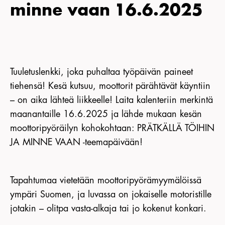
minne vaan 16.6.2025
KIRJAUDU JÄSENSIVULLE
Tuuletuslenkki, joka puhaltaa työpäivän paineet
tiehensä! Kesä kutsuu, moottorit pärähtävät käyntiin
– on aika lähteä liikkeelle! Laita kalenteriin merkintä
maanantaille 16.6.2025 ja lähde mukaan kesän
moottoripyöräilyn kohokohtaan: PRÄTKÄLLÄ TÖIHIN
JA MINNE VAAN -teemapäivään!
Tapahtumaa vietetään moottoripyörämyymälöissä
ympäri Suomen, ja luvassa on jokaiselle motoristille
jotakin – olitpa vasta-alkaja tai jo kokenut konkari.