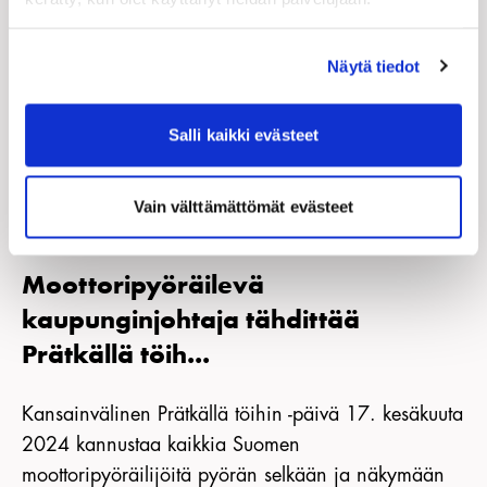
Tarkista sinua lähin osallistuva myymälä ja ohjelma
ja tule mukaan!
täältä
Näytä tiedot
Salli kaikki evästeet
Vain välttämättömät evästeet
Uutiset
03.06.2024
Moottoripyöräilevä
kaupunginjohtaja tähdittää
Prätkällä töih...
Kansainvälinen Prätkällä töihin -päivä 17. kesäkuuta
2024 kannustaa kaikkia Suomen
moottoripyöräilijöitä pyörän selkään ja näkymään