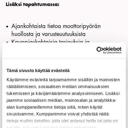
Lisäksi tapahtumassa:
Ajankohtaista tietoa moottoripyörän
huollosta ja varusteuutuuksista
Kauppiaskohtaisia tarjouksia ja
tuotepalkintoja
Kahvia, juttuseuraa ja moottoripyöräfiilistä
koko päivän ajan
Tämä sivusto käyttää evästeitä
Mahdollisuus jakaa kokemuksia somessa ja
Käytämme evästeitä tarjoamamme sisällön ja mainosten
voittaa tuotepalkintoja – käytä hashtagia
räätälöimiseen, sosiaalisen median ominaisuuksien
#PrätkälläTöihin
tukemiseen ja kävijämäärämme analysoimiseen. Lisäksi
jaamme sosiaalisen median, mainosalan ja analytiikka-
alan kumppaneillemme tietoja siitä, miten käytät
Mistä aloittaa?
sivustoamme. Kumppanimme voivat yhdistää näitä
tietoja muihin tietoihin, joita olet antanut heille tai joita on
kerätty, kun olet käyttänyt heidän palvelujaan.