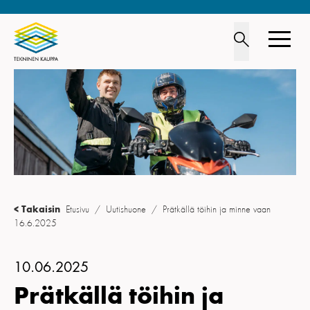
TOIMIALA
JÄSENYYS
LIITTO
OPISKELIJOILLE
< Takaisin
Etusivu
/
Uutishuone
/
Prätkällä töihin ja minne vaan
16.6.2025
UUTISHUONE
YHTEYSTIEDOT
10.06.2025
Prätkällä töihin ja
IN ENGLISH