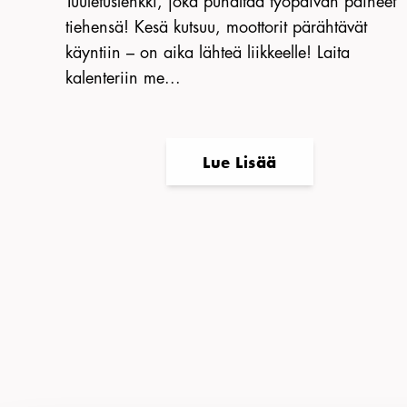
Tuuletuslenkki, joka puhaltaa työpäivän paineet
tiehensä! Kesä kutsuu, moottorit pärähtävät
käyntiin – on aika lähteä liikkeelle! Laita
kalenteriin me...
Lue Lisää