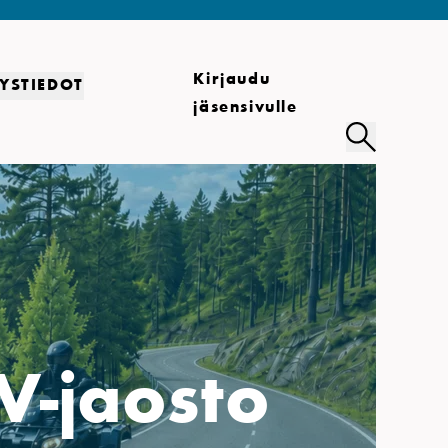
Kirjaudu
YSTIEDOT
jäsensivulle
V-jaosto