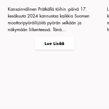
Kansainvälinen Prätkällä töihin -päivä 17.
kesäkuuta 2024 kannustaa kaikkia Suomen
k
moottoripyöräilijöitä pyörän selkään ja
m
näkymään liikenteessä. Tänä...
h
Lue Lisää