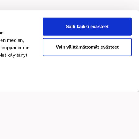
nkki
Salli kaikki evästeet
an
sen median,
Vain välttämättömät evästeet
. Kumppanimme
olet käyttänyt
Ota yhteyttä
Rekisteri- ja tietosuojaseloste