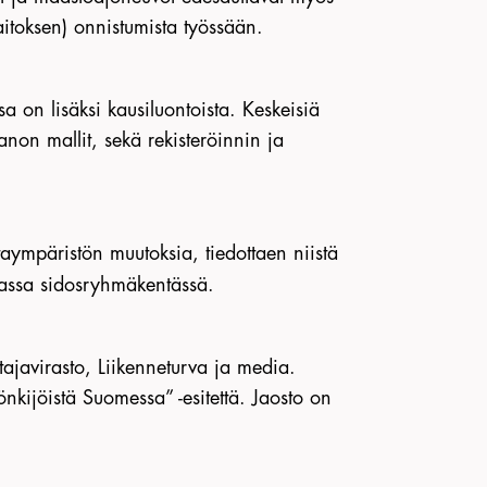
itoksen) onnistumista työssään.
 on lisäksi kausiluontoista. Keskeisiä
anon mallit, sekä rekisteröinnin ja
ntaympäristön muutoksia, tiedottaen niistä
jassa sidosryhmäkentässä.
ttajavirasto, Liikenneturva ja media.
nkijöistä Suomessa” -esitettä. Jaosto on