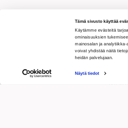
Ja
Tämä sivusto käyttää eväs
Käytämme evästeitä tarjoa
ominaisuuksien tukemisee
mainosalan ja analytiikka
voivat yhdistää näitä tietoja
Tek
heidän palvelujaan.
Näytä tiedot
Etelärant
00130 H
puhelin 
tekninen.