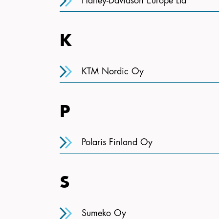
Harley-Davidson Europe Ltd
K
KTM Nordic Oy
P
Polaris Finland Oy
S
Sumeko Oy