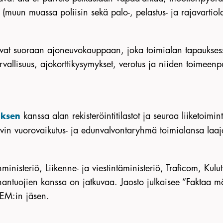
muun muassa poliisin sekä palo-, pelastus- ja rajavartiola
avat suoraan ajoneuvokauppaan, joka toimialan tapauksessa
rvallisuus, ajokorttikysymykset, verotus ja niiden toimeenp
kanssa alan rekisteröintitilastot ja seuraa liiketoimi
uksen
tävin vuorovaikutus- ja edunvalvontaryhmä toimialansa laa
ministeriö, Liikenne- ja viestintäministeriö, Traficom, Kulu
antuojien kanssa on jatkuvaa. Jaosto julkaisee ”Faktaa mö
EM:in jäsen.