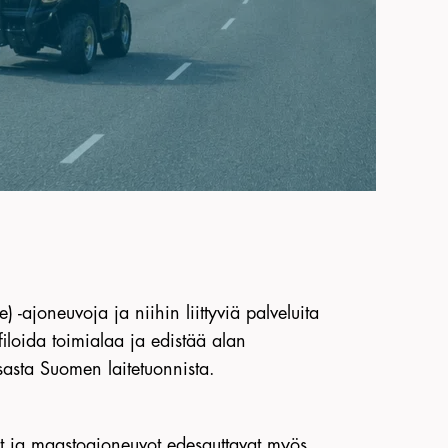
 -ajoneuvoja ja niihin liittyviä palveluita
iloida toimialaa ja edistää alan
sasta Suomen laitetuonnista.
ät ja maastoajoneuvot edesauttavat myös