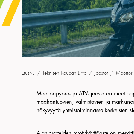
Etusivu
/
Teknisen Kaupan Liitto
/
Jaostot
/
Moottori
Moottoripyörä- ja ATV- jaosto on moottoripy
maahantuovien, valmistavien ja markkinoiv
näkyvyyttä yhteistoiminnassa keskeisten s
Alan tuotteiden hyötykäyttöaste on merkit