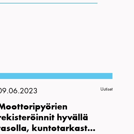
Uutiset
09.06.2023
Moottoripyörien
rekisteröinnit hyvällä
tasolla, kuntotarkast...