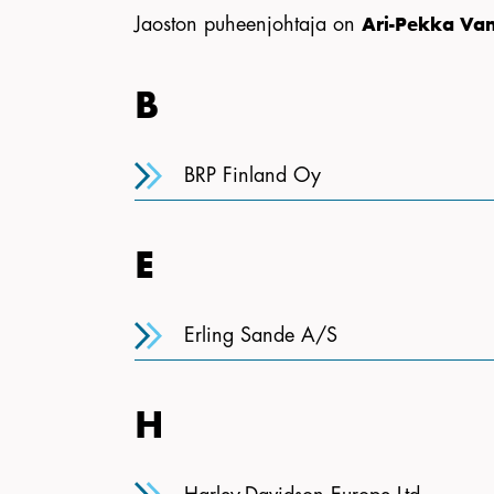
Jaoston puheenjohtaja on
Ari-Pekka Va
B
BRP Finland Oy
E
Erling Sande A/S
H