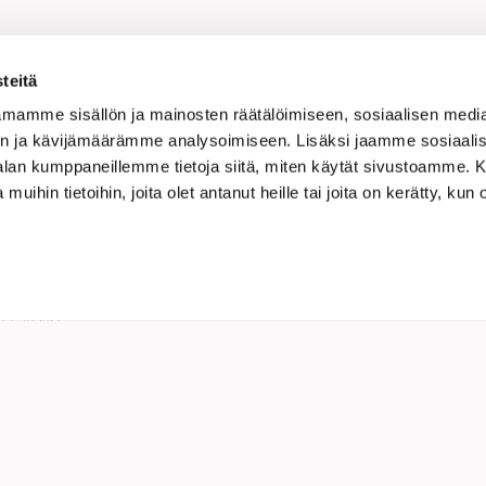
a sivu:
Linkedin
Facebook
Twitter
WhatsApp
Kopioi li
teitä
mamme sisällön ja mainosten räätälöimiseen, sosiaalisen medi
n ja kävijämäärämme analysoimiseen. Lisäksi jaamme sosiaali
-alan kumppaneillemme tietoja siitä, miten käytät sivustoamme
 muihin tietoihin, joita olet antanut heille tai joita on kerätty, kun 
nisen Kaupan Liitto ry
a 10
ELSINKI
(09) 6824 130
kauppa@tekninen.fi