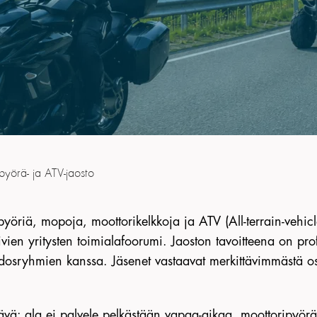
pyörä- ja ATV-jaosto
öriä, mopoja, moottorikelkkoja ja ATV (All-terrain-vehicle)
ien yritysten toimialafoorumi. Jaoston tavoitteena on prof
idosryhmien kanssa. Jäsenet vastaavat merkittävimmästä o
tävä: ala ei palvele pelkästään vapaa-aikaa, moottoripyör