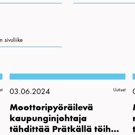
sivuliike
et
Uutiset
03.06.2024
Moottoripyöräilevä
kaupunginjohtaja
tähdittää Prätkällä töih...