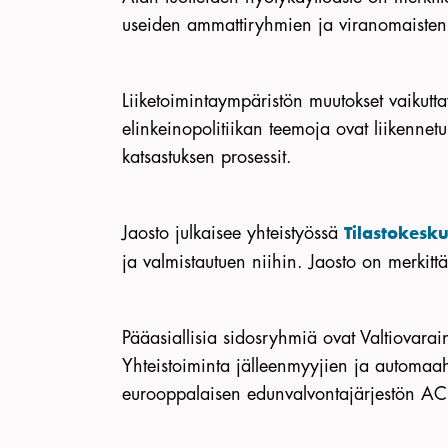
useiden ammattiryhmien ja viranomaisten (
Liiketoimintaympäristön muutokset vaikutt
elinkeinopolitiikan teemoja ovat liikennetu
katsastuksen prosessit.
Jaosto julkaisee yhteistyössä
Tilastokesk
ja valmistautuen niihin. Jaosto on merkit
Pääasiallisia sidosryhmiä ovat Valtiovarain
Yhteistoiminta jälleenmyyjien ja automaah
eurooppalaisen edunvalvontajärjestön AC